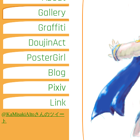
Gallery
Graffiti
DoujinAct
PosterGirl
Blog
Pixiv
Link
@KaMisakiAltoさんのツイー
ト