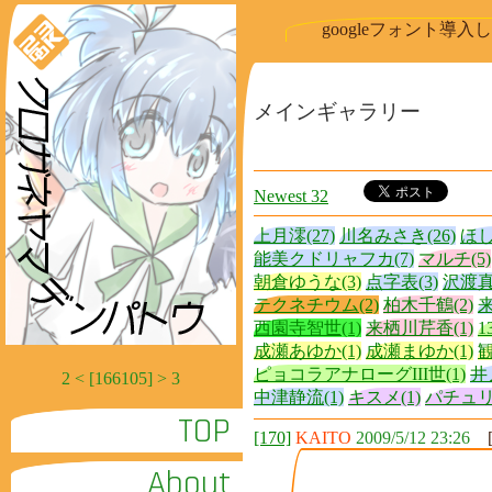
googleフォント導
メインギャラリー
Newest 32
上月澪(27)
川名みさき(26)
ほし
能美クドリャフカ(7)
マルチ(5)
朝倉ゆうな(3)
点字表(3)
沢渡真
テクネチウム(2)
柏木千鶴(2)
来
西園寺智世(1)
来栖川芹香(1)
1
成瀬あゆか(1)
成瀬まゆか(1)
観
ピョコラアナローグIII世(1)
井
2 < [166105] > 3
中津静流(1)
キスメ(1)
パチュリ
TOP
[170]
KAITO
2009/5/12 23:26
About