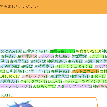
入してみました。かこいい
のゆめみ(16)
出雲さくら(14)
西園寺由比(14)
朝倉まいな(13)
神
藤林杏(5)
緒方理奈(5)
チルノ(5)
大妖精(5)
美坂栞(4)
えここ(4)
琴(3)
古河早苗(3)
古河渚(3)
神尾観鈴(3)
棗恭介(3)
笹瀬川佐々美(
ヶ谷唯湖(2)
棗鈴(2)
直枝理樹(2)
リヒテンシュタイン(2)
ロリス(
3(1)
日和川旭(1)
北里しぐれ(1)
春原芽衣(1)
プルトニウム(1)
西村
月しおり(1)
テネレッツァ(1)
深山雪見(1)
柚木詩子(1)
まおら(1)
ノ原真人(1)
クイックマン(1)
lolifox(1)
バッシュ・ツヴィンクリ(1
ー・ノーレッジ(1)
久慈ありす(1)
スターサファイア(1)
神岸あか
[
KAITO
]