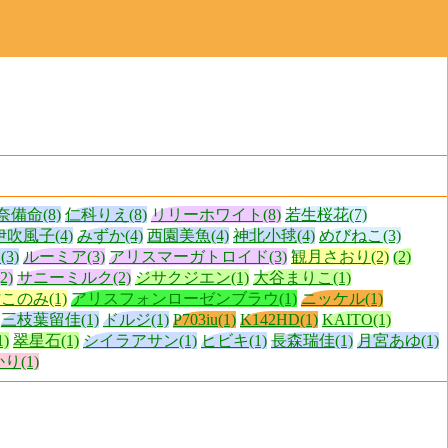
奈備命(8)
仁科りえ(8)
リリーホワイト(8)
若生桜花(7)
伊吹風子(4)
みずか(4)
西園美魚(4)
神北小毬(4)
めびねこ(3)
3)
ルーミア(3)
アリスマーガトロイド(3)
観月さおり(2)
(2)
2)
サニーミルク(2)
ジサクジエン(1)
大谷まりこ(1)
このみ(1)
アリスフォンローゼンブラウ(1)
ニッケル(1)
三枝葉留佳(1)
ドルジ(1)
P703iu(1)
K142HD(1)
KAITO(1)
)
翠星石(1)
シイラアサン(1)
ヒビキ(1)
長森瑞佳(1)
月宮あゆ(1)
り(1)