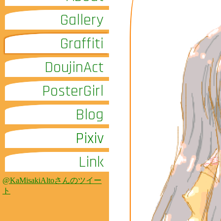
Gallery
Graffiti
DoujinAct
PosterGirl
Blog
Pixiv
Link
@KaMisakiAltoさんのツイー
ト