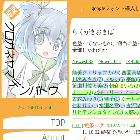
googleフォント導
らくがきおきば
色塗ってないもの、適当に塗
全部じゃねえか
Newest 32
Newer 1<<
>>Olde
能美クドリャフカ(23)
西園美魚(
川名みさき(7)
ドルジ(5)
棗鈴(5
笹瀬川佐々美(2)
朝倉まいな(2)
えここ(2)
パチュリー・ノーレッ
古式みゆき(1)
毬子(1)
くーちゃ
仁科りえ(1)
水瀬名雪(1)
古河渚(
2 < [166106] > 4
リヒテンシュタイン(1)
久慈あり
TOP
[101]
絵茶ログ
2012/2/27 1:44
11 10 02 絵茶で描い
About